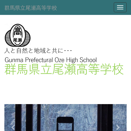
群馬県立尾瀬高等学校
Toggl
p
n
r
e
e
x
v
t
i
o