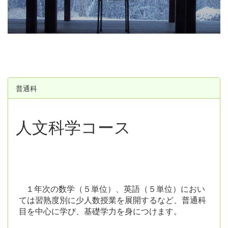
u
s
普通科
人文科学コース
１年次の数学（５単位）、英語（５単位）におい
ては習熟度別に少人数授業を展開するなど、普通科
目を中心に学び、基礎学力を身につけます。