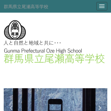
群馬県立尾瀬高等学校
Toggl
p
n
r
e
e
x
v
t
i
o