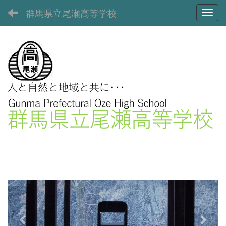
群馬県立尾瀬高等学校
Toggl
p
n
r
e
e
x
v
t
i
o