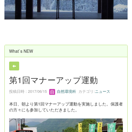
u
s
What`s NEW
第1回マナーアップ運動
投稿日時 : 2017/06/15
自然環境科
カテゴリ:
ニュース
本日、朝より第1回マナーアップ運動を実施しました。保護者
の方々にも参加していただきました。