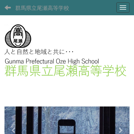
群馬県立尾瀬高等学校
Toggl
p
n
r
e
e
x
v
t
i
o