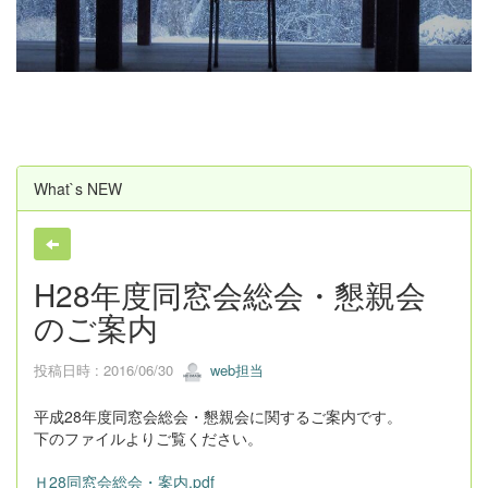
u
s
What`s NEW
H28年度同窓会総会・懇親会
のご案内
投稿日時 : 2016/06/30
web担当
平成28年度同窓会総会・懇親会に関するご案内です。
下のファイルよりご覧ください。
Ｈ28同窓会総会・案内.pdf