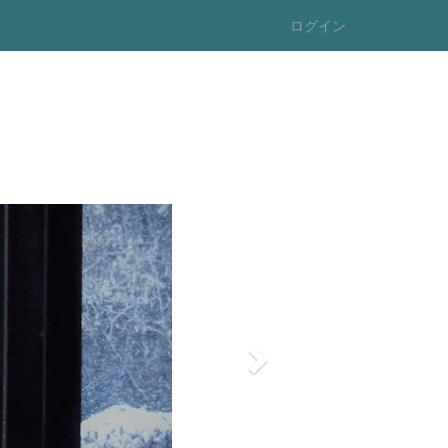
ログイン
n
e
x
t