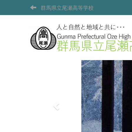
群馬県立尾瀬高等学校
p
r
e
v
i
o
u
s