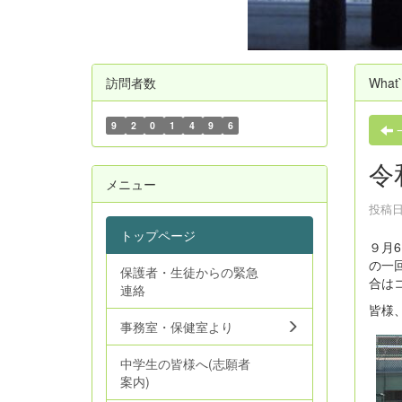
訪問者数
What
9
2
0
1
4
9
6
令
メニュー
投稿日時
トップページ
９月
の一
保護者・生徒からの緊急
合は
連絡
皆様
事務室・保健室より
中学生の皆様へ(志願者
案内)