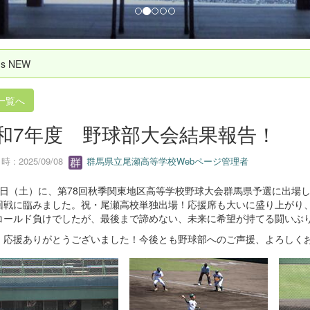
`s NEW
一覧へ
和7年度 野球部大会結果報告！
 : 2025/09/08
群馬県立尾瀬高等学校Webページ管理者
6日（土）に、第78回秋季関東地区高等学校野球大会群馬県予選に出場
回戦に臨みました。祝・尾瀬高校単独出場！応援席も大いに盛り上がり
コールド負けでしたが、最後まで諦めない、未来に希望が持てる闘いぶ
、応援ありがとうございました！今後とも野球部へのご声援、よろしく