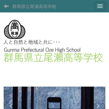
群馬県立尾瀬高等学校
Toggl
p
n
r
e
e
x
v
t
i
o