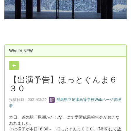
u
s
What`s NEW
【出演予告】ほっとぐんま６
３０
投稿日時 : 2021/03/29
群馬県立尾瀬高等学校Webページ管理
者
本日、道の駅「尾瀬かたしな」にて学習成果報告会がおこな
われました。
その様子が本日18:30～「ほっとぐんま６３０」(NHK)にて放