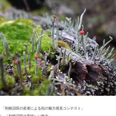
）「利根沼田の若者による街の魅力発見コンテスト」
位 「利根沼田の美味しい魅力」