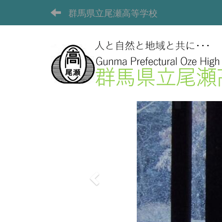
群馬県立尾瀬高等学校
p
r
e
v
i
o
u
s