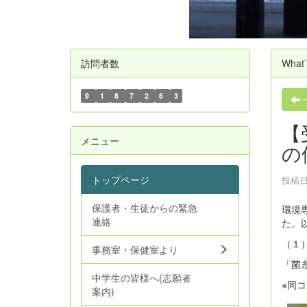
訪問者数
What
9
1
8
7
2
6
3
【
メニュー
の
トップページ
投稿日時
保護者・生徒からの緊急
環境
連絡
た。
（１
事務室・保健室より
「菌
中学生の皆様へ(志願者
※同
案内)