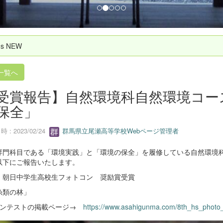
`s NEW
一覧へ
受賞報告】自然環境科自然環境コー
保全」
 : 2023/02/24
群馬県立尾瀬高等学校Webページ管理者
専門科目である「環境実践」と「環境の保全」を履修している自然環境
以下にご報告いたします。
）朝日中学生高校生フォトコン 奨励賞受賞
糸類の林」
コンテストの掲載ページ→
https://www.asahigunma.com/8th_hs_photo_