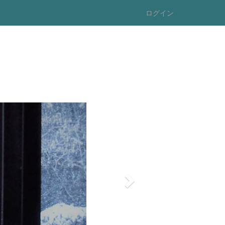
ログイン
n
e
x
t