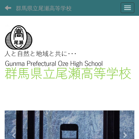
群馬県立尾瀬高等学校
Toggl
p
n
r
e
e
x
v
t
i
o