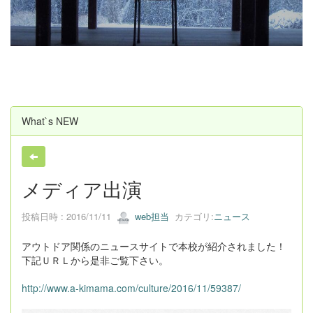
u
s
What`s NEW
メディア出演
投稿日時 : 2016/11/11
web担当
カテゴリ:
ニュース
アウトドア関係のニュースサイトで本校が紹介されました！
下記ＵＲＬから是非ご覧下さい。
http://www.a-kimama.com/culture/2016/11/59387/