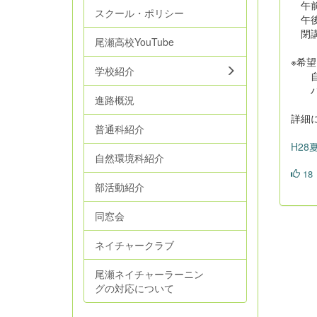
午前の
スクール・ポリシー
午後の
閉講
尾瀬高校YouTube
※希
学校紹介
自
ハー
進路概況
詳細
普通科紹介
H28
自然環境科紹介
18
部活動紹介
同窓会
ネイチャークラブ
尾瀬ネイチャーラーニン
グの対応について