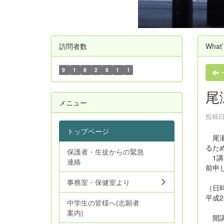
訪問者数
What
9
1
8
2
8
1
1
尾
メニュー
投稿日時
トップページ
尾瀬
るた
保護者・生徒からの緊急
1講
連絡
前申
事務室・保健室より
（日
平成2
中学生の皆様へ(志願者
案内)
開講