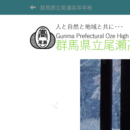
群馬県立尾瀬高等学校
p
r
e
v
i
o
u
s