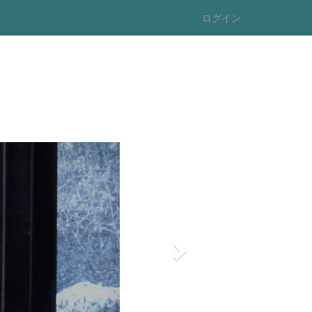
ログイン
n
e
x
t