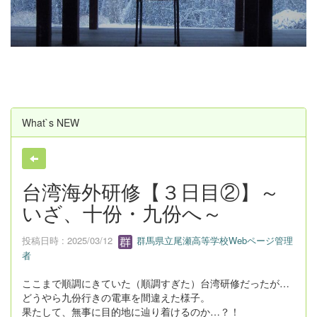
u
s
What`s NEW
台湾海外研修【３日目②】～
いざ、十份・九份へ～
投稿日時 : 2025/03/12
群馬県立尾瀬高等学校Webページ管理
者
ここまで順調にきていた（順調すぎた）台湾研修だったが…
どうやら九份行きの電車を間違えた様子。
果たして、無事に目的地に辿り着けるのか…？！