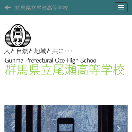
群馬県立尾瀬高等学校
Toggl
p
n
r
e
e
x
v
t
i
o