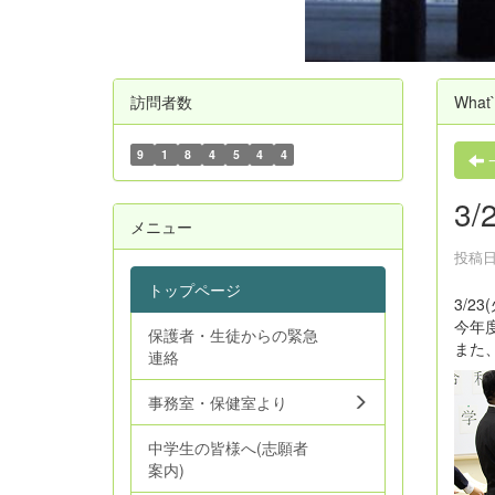
訪問者数
What
9
1
8
4
5
4
4
3/
メニュー
投稿日時
トップページ
3/2
今年
保護者・生徒からの緊急
また
連絡
事務室・保健室より
中学生の皆様へ(志願者
案内)