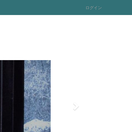
ログイン
n
e
x
t