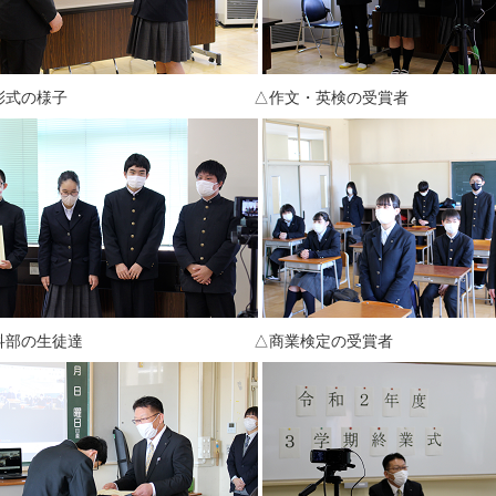
表彰式の様子 △作文・英検の受賞者
理科部の生徒達 △商業検定の受賞者