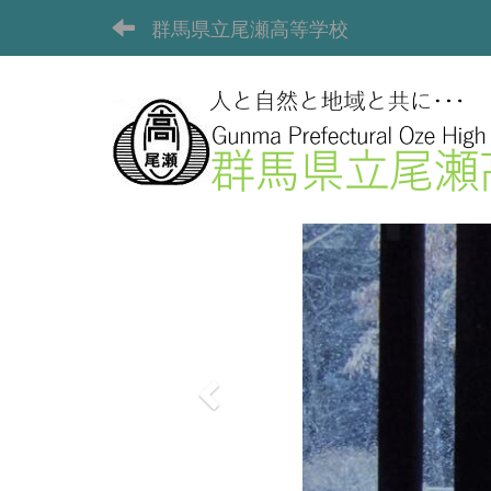
群馬県立尾瀬高等学校
p
r
e
v
i
o
u
s