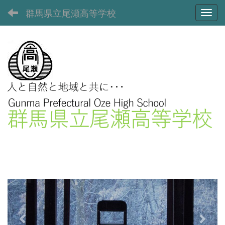
群馬県立尾瀬高等学校
Toggl
p
n
r
e
e
x
v
t
i
o