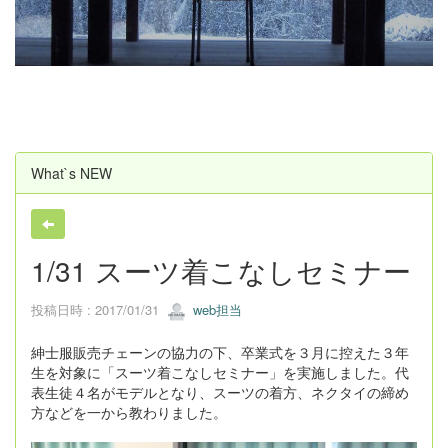
u
s
What`s NEW
1/31 スーツ着こなしセミナー
投稿日時 : 2017/01/31
web担当
紳士服販売チェーンの協力の下、卒業式を３月に控えた３年
生を対象に「スーツ着こなしセミナー」を実施しました。代
表生徒４名がモデルとなり、スーツの着方、ネクタイの締め
方などを一から教わりました。