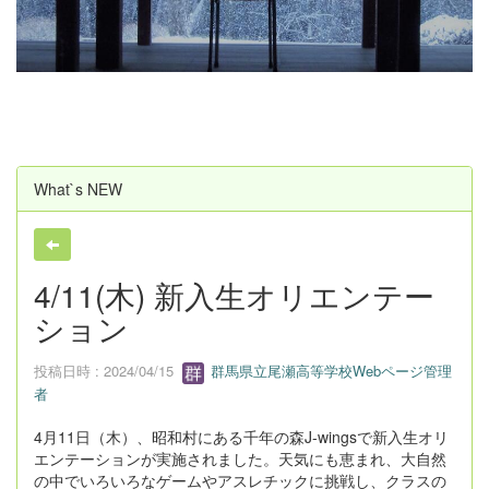
u
s
What`s NEW
4/11(木) 新入生オリエンテー
ション
投稿日時 : 2024/04/15
群馬県立尾瀬高等学校Webページ管理
者
4月11日（木）、昭和村にある千年の森J-wingsで新入生オリ
エンテーションが実施されました。天気にも恵まれ、大自然
の中でいろいろなゲームやアスレチックに挑戦し、クラスの