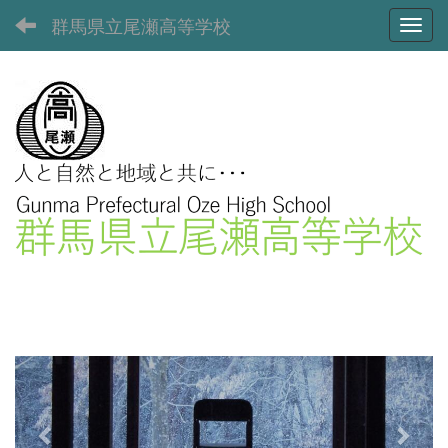
群馬県立尾瀬高等学校
Toggl
p
n
r
e
e
x
v
t
i
o