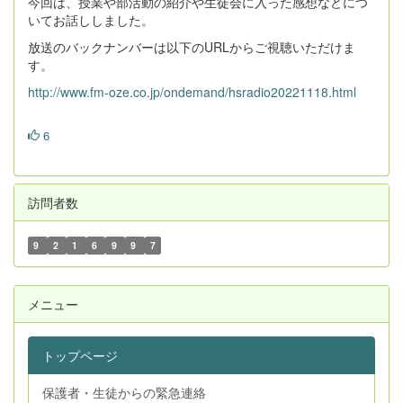
今回は、授業や部活動の紹介や生徒会に入った感想などにつ
いてお話ししました。
放送のバックナンバーは以下のURLからご視聴いただけま
す。
http://www.fm-oze.co.jp/ondemand/hsradio20221118.html
6
訪問者数
9
2
1
6
9
9
7
メニュー
トップページ
保護者・生徒からの緊急連絡