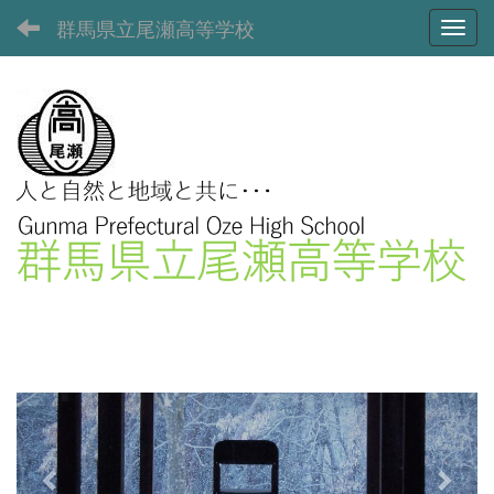
群馬県立尾瀬高等学校
Toggl
p
n
r
e
e
x
v
t
i
o