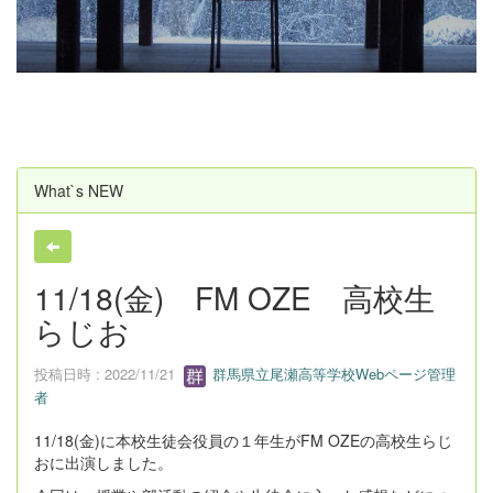
u
s
What`s NEW
11/18(金) FM OZE 高校生
らじお
投稿日時 : 2022/11/21
群馬県立尾瀬高等学校Webページ管理
者
11/18(金)に本校生徒会役員の１年生がFM OZEの高校生らじ
おに出演しました。