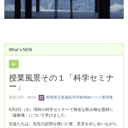
u
s
What`s NEW
授業風景その１「科学セミナ
ー」
投稿日時 : 06/02
群馬県立尾瀬高等学校Webページ管理者
6月2日（火）理科の科学セミナーで身近な飲み物を題材に
「緩衝液」について学びました。
生徒たちは、先生の説明を聴いた後、意見を出し合いながら