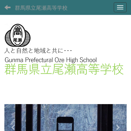
群馬県立尾瀬高等学校
Toggl
p
n
r
e
e
x
v
t
i
o