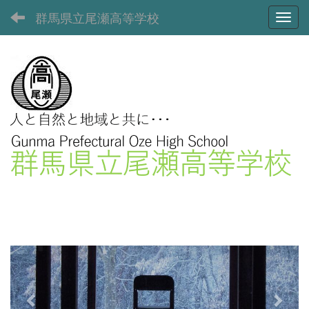
群馬県立尾瀬高等学校
Toggl
p
n
r
e
e
x
v
t
i
o