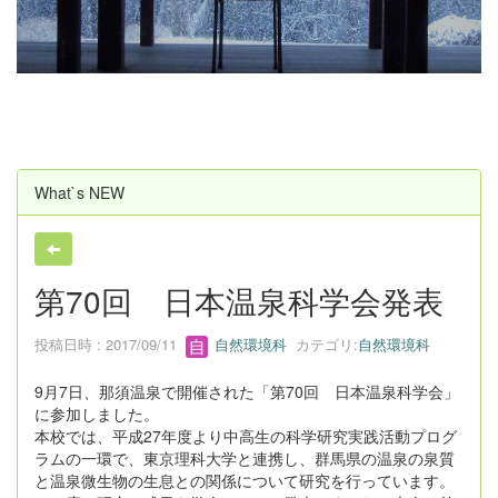
u
s
What`s NEW
第70回 日本温泉科学会発表
投稿日時 : 2017/09/11
自然環境科
カテゴリ:
自然環境科
9月7日、那須温泉で開催された「第70回 日本温泉科学会」
に参加しました。
本校では、平成27年度より中高生の科学研究実践活動プログ
ラムの一環で、東京理科大学と連携し、群馬県の温泉の泉質
と温泉微生物の生息との関係について研究を行っています。