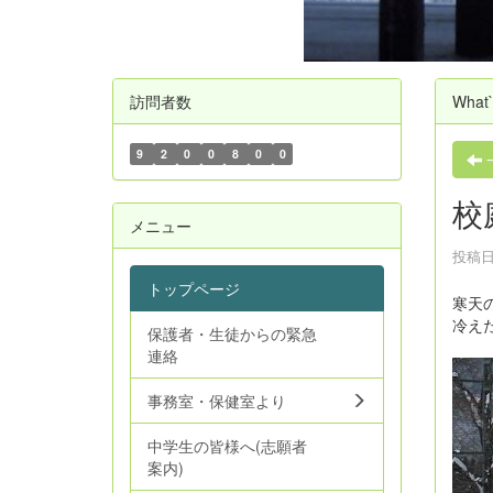
訪問者数
What
9
2
0
0
8
0
0
校
メニュー
投稿日時
トップページ
寒天
冷え
保護者・生徒からの緊急
連絡
事務室・保健室より
中学生の皆様へ(志願者
案内)