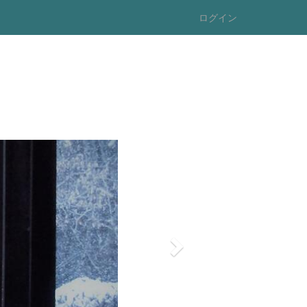
ログイン
n
e
x
t