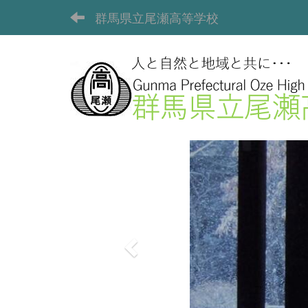
群馬県立尾瀬高等学校
p
r
e
v
i
o
u
s