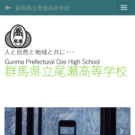
群馬県立尾瀬高等学校
Toggl
p
n
r
e
e
x
v
t
i
o