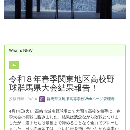
u
s
What`s NEW
令和８年春季関東地区高校野
球群馬県大会結果報告！
投稿日時 : 04/14
群馬県立尾瀬高等学校Webページ管理者
4月14日(火)、高崎市城南野球場にて大間々高校を相手に、春
季大会の初戦に臨みました。結果は残念ながら敗戦となりま
したが、選手たちは最後まで諦めることなく全力でプレーし
ました。日々の練習では、互いに声を掛け合いながら基本か