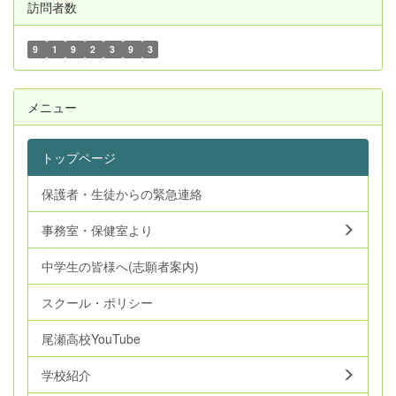
訪問者数
9
1
9
2
3
9
3
メニュー
トップページ
保護者・生徒からの緊急連絡
事務室・保健室より
中学生の皆様へ(志願者案内)
スクール・ポリシー
尾瀬高校YouTube
学校紹介