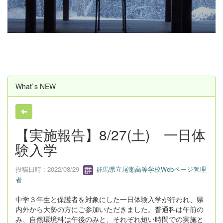
u
s
What`s NEW
【実施報告】8/27(土) 一日体
験入学
投稿日時 : 2022/08/29
群馬県立尾瀬高等学校Webページ管理
者
中学３年生と保護者を対象にした一日体験入学が行われ、県
内外から大勢の方にご参加いただきました。普通科は午前の
み、自然環境科は午後のみと、それぞれ短い時間での実施と