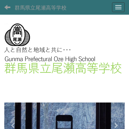
群馬県立尾瀬高等学校
Toggl
p
n
r
e
e
x
v
t
i
o