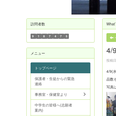
訪問者数
What
9
1
8
7
4
7
5
4
メニュー
投稿日時
トップページ
4/
保護者・生徒からの緊急
品数
連絡
写真
事務室・保健室より
中学生の皆様へ(志願者
案内)