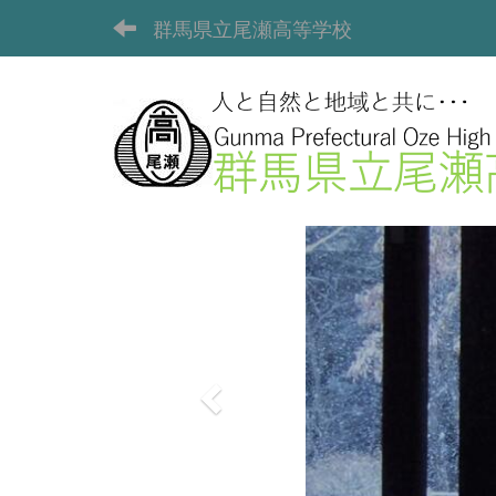
群馬県立尾瀬高等学校
p
r
e
v
i
o
u
s