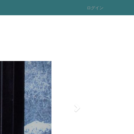
ログイン
n
e
x
t