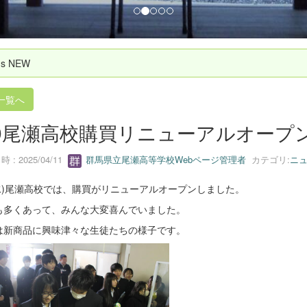
`s NEW
一覧へ
/9尾瀬高校購買リニューアルオープ
 : 2025/04/11
群馬県立尾瀬高等学校Webページ管理者
カテゴリ:
ニ
9(水)尾瀬高校では、購買がリニューアルオープンしました。
も多くあって、みんな大変喜んでいました。
は新商品に興味津々な生徒たちの様子です。