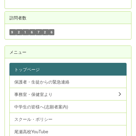
訪問者数
9
2
1
6
7
2
6
メニュー
トップページ
保護者・生徒からの緊急連絡
事務室・保健室より
中学生の皆様へ(志願者案内)
スクール・ポリシー
尾瀬高校YouTube