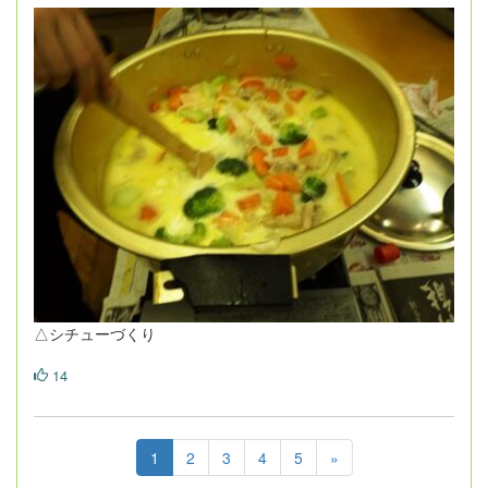
△シチューづくり
14
1
2
3
4
5
»