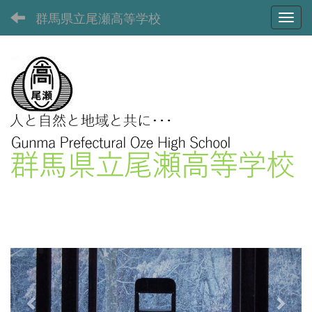
群馬県立尾瀬高等学校
Toggl
p
n
r
e
e
x
v
t
i
o