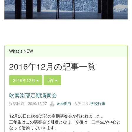
u
s
What`s NEW
2016年12月の記事一覧
2016年12月
5件
吹奏楽部定期演奏会
投稿日時 : 2016/12/27
web担当
カテゴリ:
学校行事
12月26日に吹奏楽部の定期演奏会が行われました。
三年生はこの演奏会で引退となり、今後は一二年生が中心と
なって活動していきます。