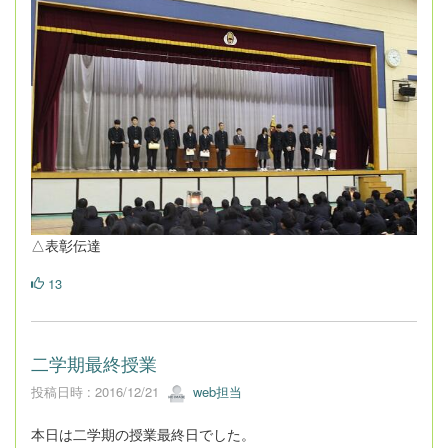
△表彰伝達
13
二学期最終授業
投稿日時 : 2016/12/21
web担当
本日は二学期の授業最終日でした。