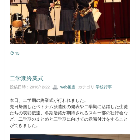
15
二学期終業式
投稿日時 : 2016/12/22
web担当
カテゴリ:
学校行事
本日、二学期の終業式が行われました。
先日帰国したベトナム派遣団の発表や二学期に活躍した生徒
たちの表彰伝達、冬期活躍が期待されるスキー部の壮行会な
ど、二学期のまとめと三学期に向けての意識付けをすること
ができました。