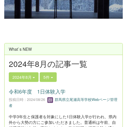
u
s
What`s NEW
2024年8月の記事一覧
2024年8月
5件
令和6年度 1日体験入学
投稿日時 : 2024/08/26
群馬県立尾瀬高等学校Webページ管理
者
中学3年生と保護者を対象にした1日体験入学が行われ、県内
外から大勢の方にご参加いただきました。普通科は午前、自