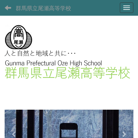
群馬県立尾瀬高等学校
Toggl
p
n
r
e
e
x
v
t
i
o