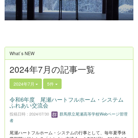
u
s
What`s NEW
2024年7月の記事一覧
2024年7月
5件
令和6年度 尾瀬ハートフルホーム・システム
ふれあい交流会
投稿日時 : 2024/07/30
群馬県立尾瀬高等学校Webページ管理
者
尾瀬ハートフルホーム・システムの行事として、毎年夏季休