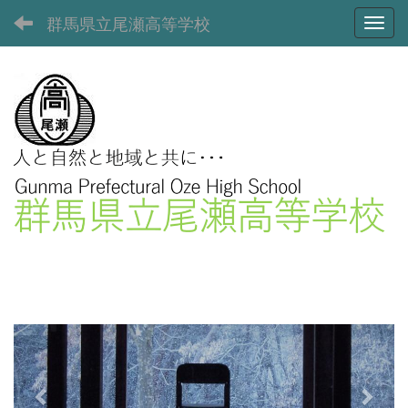
群馬県立尾瀬高等学校
Toggl
p
n
r
e
e
x
v
t
i
o