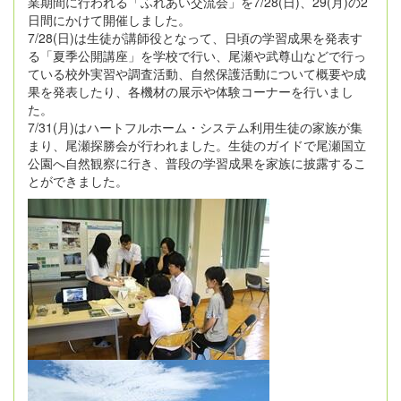
業期間に行われる「ふれあい交流会」を7/28(日)、29(月)の2
日間にかけて開催しました。
7/28(日)は生徒が講師役となって、日頃の学習成果を発表す
る「夏季公開講座」を学校で行い、尾瀬や武尊山などで行っ
ている校外実習や調査活動、自然保護活動について概要や成
果を発表したり、各機材の展示や体験コーナーを行いまし
た。
7/31(月)はハートフルホーム・システム利用生徒の家族が集
まり、尾瀬探勝会が行われました。生徒のガイドで尾瀬国立
公園へ自然観察に行き、普段の学習成果を家族に披露するこ
とができました。