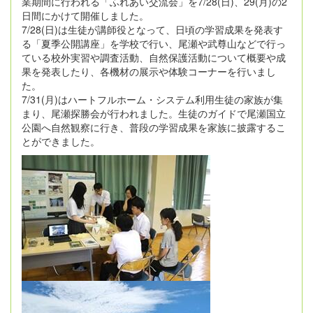
業期間に行われる「ふれあい交流会」を7/28(日)、29(月)の2
日間にかけて開催しました。
7/28(日)は生徒が講師役となって、日頃の学習成果を発表す
る「夏季公開講座」を学校で行い、尾瀬や武尊山などで行っ
ている校外実習や調査活動、自然保護活動について概要や成
果を発表したり、各機材の展示や体験コーナーを行いまし
た。
7/31(月)はハートフルホーム・システム利用生徒の家族が集
まり、尾瀬探勝会が行われました。生徒のガイドで尾瀬国立
公園へ自然観察に行き、普段の学習成果を家族に披露するこ
とができました。