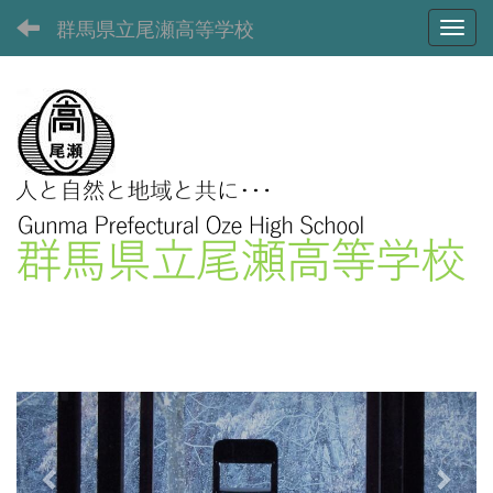
群馬県立尾瀬高等学校
Toggl
p
n
r
e
e
x
v
t
i
o