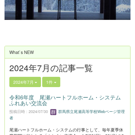
u
s
What`s NEW
2024年7月の記事一覧
2024年7月
1件
令和6年度 尾瀬ハートフルホーム・システム
ふれあい交流会
投稿日時 : 2024/07/30
群馬県立尾瀬高等学校Webページ管理
者
尾瀬ハートフルホーム・システムの行事として、毎年夏季休