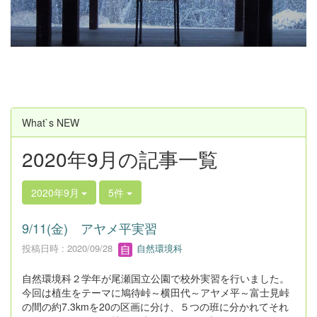
u
s
What`s NEW
2020年9月の記事一覧
2020年9月
5件
9/11(金) アヤメ平実習
投稿日時 : 2020/09/28
自然環境科
自然環境科２学年が尾瀬国立公園で校外実習を行いました。
今回は植生をテーマに鳩待峠～横田代～アヤメ平～富士見峠
の間の約7.3kmを20の区画に分け、５つの班に分かれてそれ