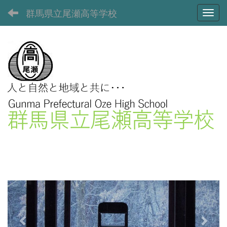
群馬県立尾瀬高等学校
Toggl
p
n
r
e
e
x
v
t
i
o