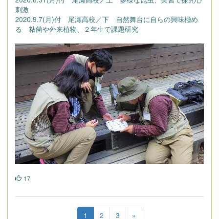
刺激
2020.9.7(月)付 尾瀬高校／下 自然舞台に自らの興味極め
る 粘菌や外来植物、２年生で課題研究
17
1
2
3
»