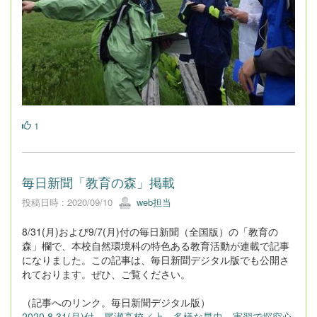
1
毎日新聞「教育の森」掲載
投稿日時 : 2020/09/10
web担当
8/31(月)および9/7(月)付の毎日新聞（全国版）の「教育の
森」欄で、本校自然環境科の特色ある教育活動が連載で記事
になりました。この記事は、毎日新聞デジタル版でも公開さ
れております。ぜひ、ご覧ください。
（記事へのリンク。毎日新聞デジタル版）
2020.8.31(月)付 尾瀬高校／上 多様な昆虫、実習で探究心