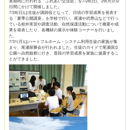
業期間に行われる「ふれあい交流会」を7/28(日)、29(月)の2
日間にかけて開催しました。
7/28(日)は生徒が講師役となって、日頃の学習成果を発表す
る「夏季公開講座」を学校で行い、尾瀬や武尊山などで行っ
ている校外実習や調査活動、自然保護活動について概要や成
果を発表したり、各機材の展示や体験コーナーを行いまし
た。
7/31(月)はハートフルホーム・システム利用生徒の家族が集
まり、尾瀬探勝会が行われました。生徒のガイドで尾瀬国立
公園へ自然観察に行き、普段の学習成果を家族に披露するこ
とができました。