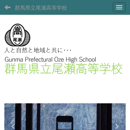
群馬県立尾瀬高等学校
Toggl
p
n
r
e
e
x
v
t
i
o