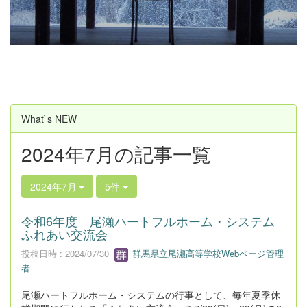
u
s
What`s NEW
2024年7月の記事一覧
2024年7月
5件
令和6年度 尾瀬ハートフルホーム・システム
ふれあい交流会
投稿日時 : 2024/07/30
群馬県立尾瀬高等学校Webページ管理
者
尾瀬ハートフルホーム・システムの行事として、毎年夏季休