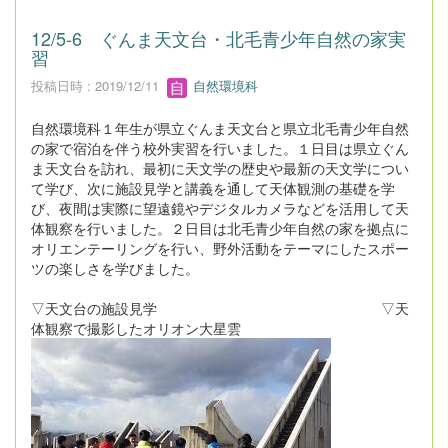
12/5-6 ぐんま天文台・北毛青少年自然の家実
習
投稿日時 : 2019/12/11
自然環境科
自然環境科１年生が県立ぐんま天文台と県立北毛青少年自然
の家で宿泊を伴う校外実習を行いました。１日目は県立ぐん
ま天文台を訪れ、最初に天文学の歴史や最新の天文学につい
て学び、次に施設見学と講義を通して天体観測の基礎を学
び、夜間は実際に望遠鏡やデジタルカメラなどを活用して天
体観察を行いました。２日目は北毛青少年自然の家を拠点に
オリエンテーリングを行い、野外活動をテーマにしたスポー
ツの楽しさを学びました。
▽天文台の施設見学 ▽天
体観察で撮影したオリオン大星雲