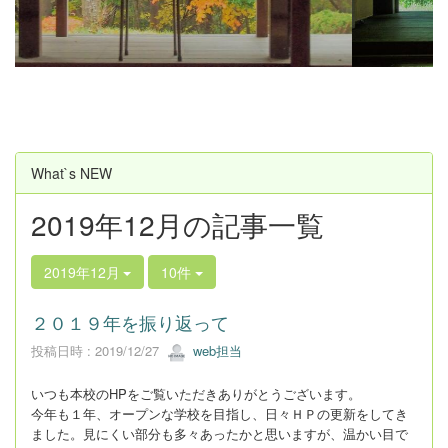
u
s
What`s NEW
2019年12月の記事一覧
2019年12月
10件
２０１９年を振り返って
投稿日時 : 2019/12/27
web担当
いつも本校のHPをご覧いただきありがとうございます。
今年も１年、オープンな学校を目指し、日々ＨＰの更新をしてき
ました。見にくい部分も多々あったかと思いますが、温かい目で