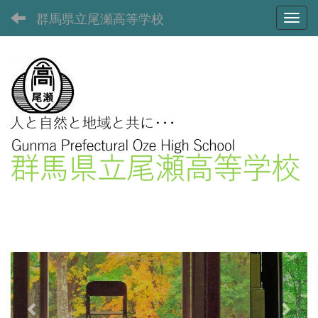
群馬県立尾瀬高等学校
Toggl
p
n
r
e
e
x
v
t
i
o