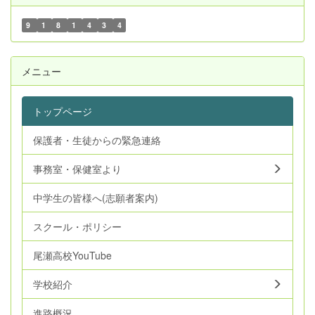
9
1
8
1
4
3
4
メニュー
トップページ
保護者・生徒からの緊急連絡
事務室・保健室より
中学生の皆様へ(志願者案内)
スクール・ポリシー
尾瀬高校YouTube
学校紹介
進路概況