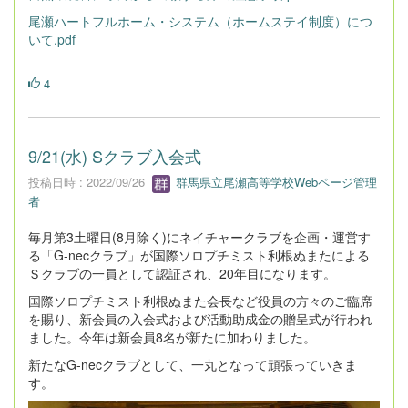
尾瀬ハートフルホーム・システム（ホームステイ制度）につ
いて.pdf
4
9/21(水) Sクラブ入会式
投稿日時 : 2022/09/26
群馬県立尾瀬高等学校Webページ管理
者
毎月第3土曜日(8月除く)にネイチャークラブを企画・運営す
る「G-necクラブ」が国際ソロプチミスト利根ぬまたによる
Ｓクラブの一員として認証され、20年目になります。
国際ソロプチミスト利根ぬまた会長など役員の方々のご臨席
を賜り、新会員の入会式および活動助成金の贈呈式が行われ
ました。今年は新会員8名が新たに加わりました。
新たなG-necクラブとして、一丸となって頑張っていきま
す。