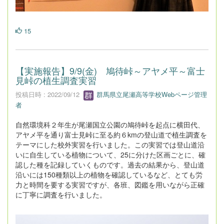
15
【実施報告】9/9(金) 鳩待峠～アヤメ平～富士
見峠の植生調査実習
投稿日時 : 2022/09/12
群馬県立尾瀬高等学校Webページ管理
者
自然環境科２年生が尾瀬国立公園の鳩待峠を起点に横田代、
アヤメ平を通り富士見峠に至る約６kmの登山道で植生調査を
テーマにした校外実習を行いました。この実習では登山道沿
いに自生している植物について、25に分けた区画ごとに、確
認した種を記録していくものです。過去の結果から、登山道
沿いには150種類以上の植物を確認しているなど、とても労
力と時間を要する実習ですが、各班、図鑑を用いながら正確
に丁寧に調査を行いました。