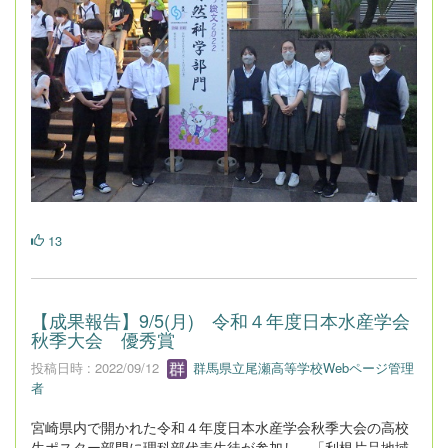
13
【成果報告】9/5(月) 令和４年度日本水産学会
秋季大会 優秀賞
投稿日時 : 2022/09/12
群馬県立尾瀬高等学校Webページ管理
者
宮崎県内で開かれた令和４年度日本水産学会秋季大会の高校
生ポスター部門に理科部代表生徒が参加し、「利根片品地域