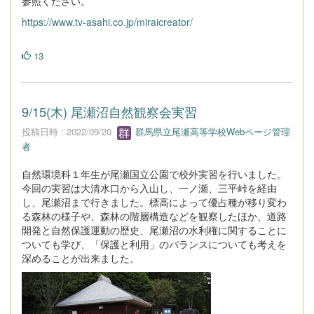
参照ください。
https://www.tv-asahi.co.jp/miraicreator/
13
9/15(木) 尾瀬沼自然観察会実習
投稿日時 : 2022/09/20
群馬県立尾瀬高等学校Webページ管理
者
自然環境科１年生が尾瀬国立公園で校外実習を行いました。
今回の実習は大清水口から入山し、一ノ瀬、三平峠を経由
し、尾瀬沼まで行きました。標高によって優占種が移り変わ
る森林の様子や、森林の階層構造などを観察したほか、道路
開発と自然保護運動の歴史、尾瀬沼の水利権に関することに
ついても学び、「保護と利用」のバランスについても考えを
深めることが出来ました。