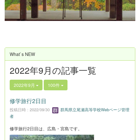
u
s
What`s NEW
2022年9月の記事一覧
2022年9月
100件
修学旅行2日目
投稿日時 : 2022/09/30
群馬県立尾瀬高等学校Webページ管理
者
修学旅行2日目は、広島・宮島です。