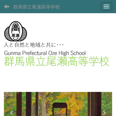
群馬県立尾瀬高等学校
Toggl
p
n
r
e
e
x
v
t
i
o