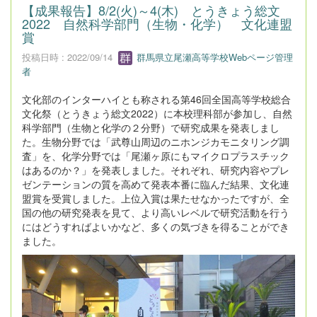
【成果報告】8/2(火)～4(木) とうきょう総文
2022 自然科学部門（生物・化学） 文化連盟
賞
投稿日時 : 2022/09/14
群馬県立尾瀬高等学校Webページ管理
者
文化部のインターハイとも称される第46回全国高等学校総合
文化祭（とうきょう総文2022）に本校理科部が参加し、自然
科学部門（生物と化学の２分野）で研究成果を発表しまし
た。生物分野では「武尊山周辺のニホンジカモニタリング調
査」を、化学分野では「尾瀬ヶ原にもマイクロプラスチック
はあるのか？」を発表しました。それぞれ、研究内容やプレ
ゼンテーションの質を高めて発表本番に臨んだ結果、文化連
盟賞を受賞しました。上位入賞は果たせなかったですが、全
国の他の研究発表を見て、より高いレベルで研究活動を行う
にはどうすればよいかなど、多くの気づきを得ることができ
ました。