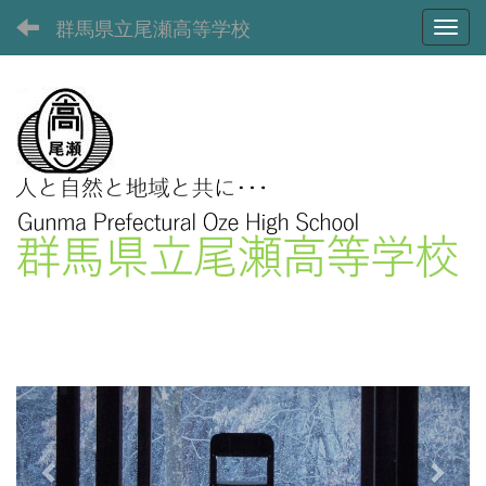
群馬県立尾瀬高等学校
Toggl
p
n
r
e
e
x
v
t
i
o