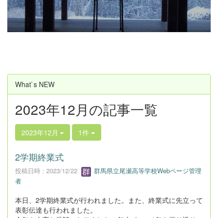
u
s
What`s NEW
2023年12月の記事一覧
2023年12月
1件
2学期終業式
投稿日時 : 2023/12/22
群馬県立尾瀬高等学校Webページ管理
者
本日、2学期終業式が行われました。また、終業式に先立って
表彰伝達も行われました。