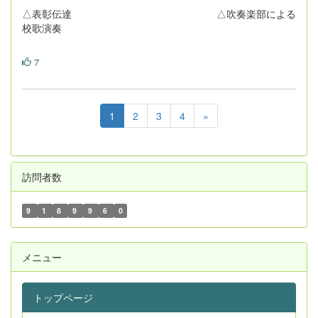
△表彰伝達 △吹奏楽部による
校歌演奏
7
1
2
3
4
»
訪問者数
9
1
8
9
9
6
0
メニュー
トップページ