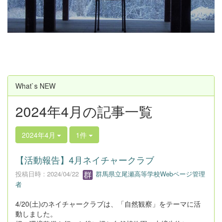
u
s
What`s NEW
2024年4月の記事一覧
2024年4月
1件
【活動報告】4月ネイチャークラブ
投稿日時 : 2024/04/22
群馬県立尾瀬高等学校Webページ管理
者
4/20(土)のネイチャークラブは、「自然観察」をテーマに活
動しました。