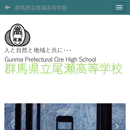
群馬県立尾瀬高等学校
Toggl
p
n
r
e
e
x
v
t
i
o