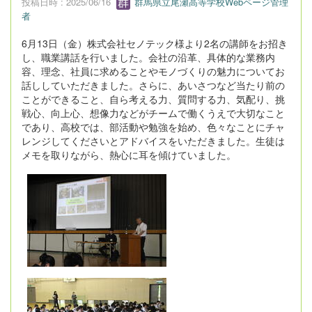
投稿日時 : 2025/06/16
群馬県立尾瀬高等学校Webページ管理
者
6月13日（金）株式会社セノテック様より2名の講師をお招き
し、職業講話を行いました。会社の沿革、具体的な業務内
容、理念、社員に求めることやモノづくりの魅力についてお
話ししていただきました。さらに、あいさつなど当たり前の
ことができること、自ら考える力、質問する力、気配り、挑
戦心、向上心、想像力などがチームで働くうえで大切なこと
であり、高校では、部活動や勉強を始め、色々なことにチャ
レンジしてくださいとアドバイスをいただきました。生徒は
メモを取りながら、熱心に耳を傾けていました。