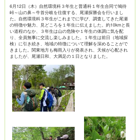
6月12日（木）自然環境科３年生と普通科１年生合同で鳩待
峠～山の鼻～牛首分岐を往復する、尾瀬探勝会を行いまし
た。自然環境科３年生がこれまでに学び、調査してきた尾瀬
の特徴や魅力、見どころを１年生に伝えました。約10kmと長
い道程のなか、３年生は山の危険や１年生の体調に気を配
り、全員無事に交流し楽しみました。１年生は前日（地域探
検）に引き続き、地域の特徴について理解を深めることがで
きました。関東地方も梅雨入りが発表され、天候が心配され
ましたが、尾瀬日和、大満足の１日となりました。