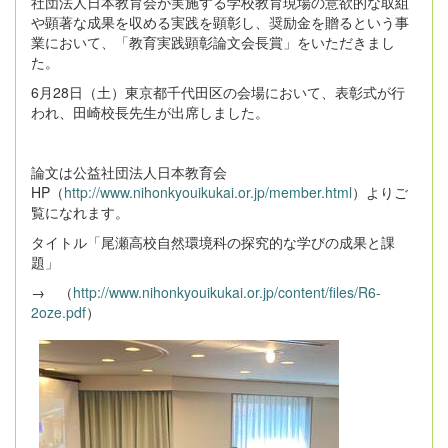
社団法人日本教育会が実施する学校教育現場の意欲的な取組
や顕著な成果を収める実践を顕彰し、奨励金を贈るという事
業において、「教育実践顕彰論文会長賞」をいただきまし
た。
6月28日（土）東京都千代田区の会場において、表彰式が行
われ、田崎校長先生が出席しました。
論文は公益社団法人日本教育会
HP（
http://www.nihonkyouikukai.or.jp/member.html
）よりご
覧になれます。
タイトル「尾瀬高校自然環境科の探究的な学びの成果と課
題」
→ （
http://www.nihonkyouikukai.or.jp/content/files/R6-
2oze.pdf
）