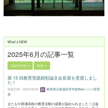
u
s
What`s NEW
2025年6月の記事一覧
2025年6月
50件
第 15 回教育実践顕彰論文会長賞を受賞しまし
た！
投稿日時 : 2025/06/30
群馬県立尾瀬高等学校Webページ管理
者
またもや尾瀬高校の教育活動の成果が認められました！公益