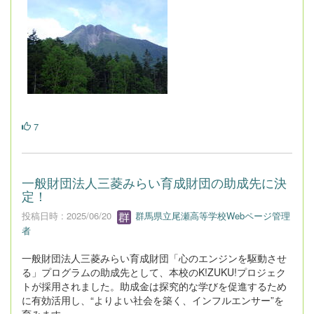
7
一般財団法人三菱みらい育成財団の助成先に決
定！
投稿日時 : 2025/06/20
群馬県立尾瀬高等学校Webページ管理
者
一般財団法人三菱みらい育成財団「心のエンジンを駆動させ
る」プログラムの助成先として、本校のK!ZUKU!プロジェク
トが採用されました。助成金は探究的な学びを促進するため
に有効活用し、“よりよい社会を築く、インフルエンサー”を
育みます。