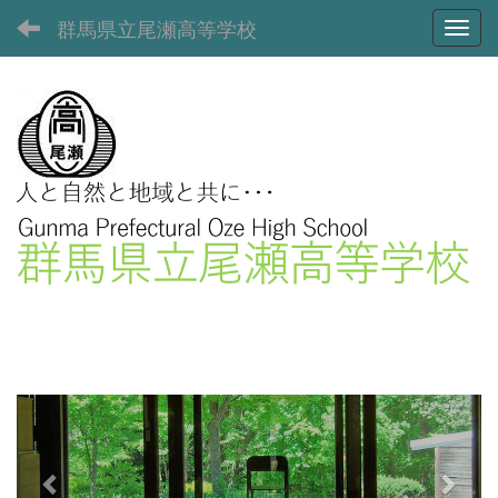
群馬県立尾瀬高等学校
Toggl
p
n
r
e
e
x
v
t
i
o