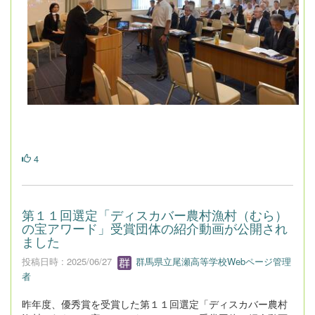
4
第１１回選定「ディスカバー農村漁村（むら）
の宝アワード」受賞団体の紹介動画が公開され
ました
投稿日時 : 2025/06/27
群馬県立尾瀬高等学校Webページ管理
者
昨年度、優秀賞を受賞した第１１回選定「ディスカバー農村