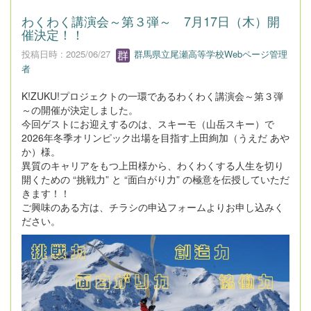
わくわく講演会～第３弾～ 7月17日（木）開
催決定！！
投稿日時 : 2025/06/27
群馬県立尾瀬高等学校Webページ管理
者
K!ZUKU!プロジェクトの一環であるわくわく講演会～第３弾
～の開催が決定しました。
今回ゲストにお迎えするのは、スキーモ（山岳スキー）で
2026年冬季オリンピック出場を目指す上田絢加（うえだ あや
か）様。
異質のキャリアをもつ上田様から、わくわくする人生を切り
開くための “挑戦力” と “面白がり力” の極意を伝授していただ
きます！！
ご興味のある方は、チラシの申込フォームよりお申し込みく
ださい。