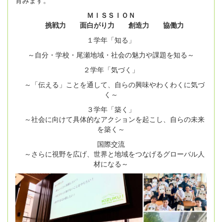
ＭＩＳＳＩＯＮ
挑戦力 面白がり力 創造力 協働力
１学年「知る」
～自分・学校・尾瀬地域・社会の魅力や課題を知る～
２学年「気づく」
～「伝える」ことを通して、自らの興味やわくわくに気づ
く～
３学年「築く」
～社会に向けて具体的なアクションを起こし、自らの未来
を築く～
国際交流
～さらに視野を広げ、世界と地域をつなげるグローバル人
材になる～