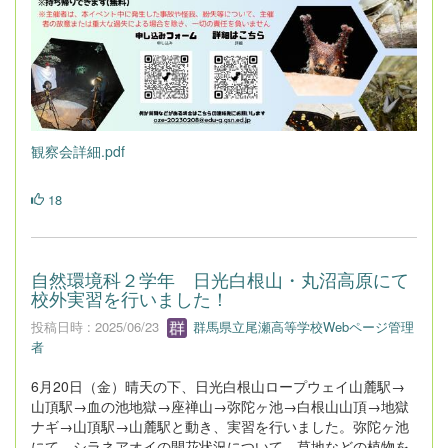
観察会詳細.pdf
18
自然環境科２学年 日光白根山・丸沼高原にて
校外実習を行いました！
投稿日時 : 2025/06/23
群馬県立尾瀬高等学校Webページ管理
者
6月20日（金）晴天の下、日光白根山ロープウェイ山麓駅→
山頂駅→血の池地獄→座禅山→弥陀ヶ池→白根山山頂→地獄
ナギ→山頂駅→山麓駅と動き、実習を行いました。弥陀ヶ池
にて、シラネアオイの開花状況について、草地などの植物を