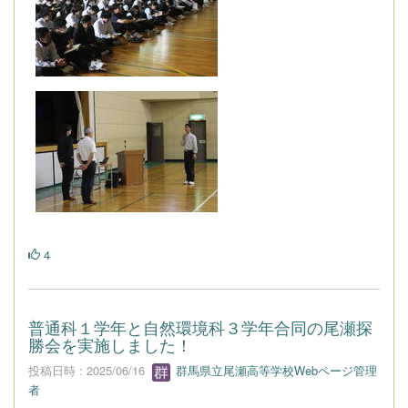
4
普通科１学年と自然環境科３学年合同の尾瀬探
勝会を実施しました！
投稿日時 : 2025/06/16
群馬県立尾瀬高等学校Webページ管理
者