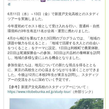
者
6月11日（水）～13日（金）で新渡戸文化高校とのスタディ
ツアーを実施しました。
今年度初めてホスト校として受け入れを行い、普通科・自然
環境科の3年生有志11名が企画・運営に携わりました。
4月から検討を重ねてきた3日間のプログラムでは、「地域の
課題や魅力を伝えること」「地域で活躍する大人との出会い
をつくること」をテーマに設定。1日目は利根町で農業体験、
2日目は尾瀬探勝会への参加、3日目は片品村の養蜂家を訪問
し、地域の多様な姿にふれる機会となりました。
参加生徒たちは、地元についての新たな視点を得るととも
に、東京の高校生との心温まるつながりを築くことができま
した。今後は12月に本校2年生が東京を訪問し、スタディツ
アーの交流をさらに深めていく予定です。
【参考】新渡戸文化高校のスタディツアーについて：
https://www.nitobebunka.ed.jp/study-tour/
（外部リンク）