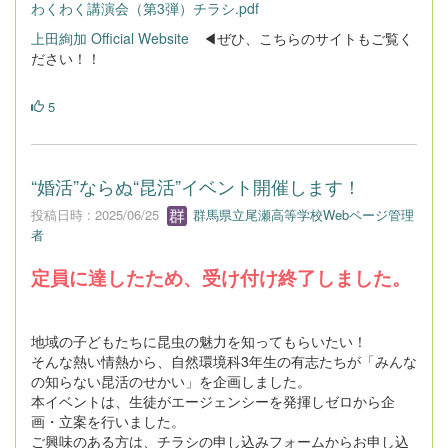
わくわく講演会（第3弾）チラシ.pdf
上田絢加 Official Website
◀ぜひ、こちらのサイトもご覧く
ださい！！
5
“婚活”ならぬ“昆活”イベント開催します！
投稿日時 : 2025/06/25
群馬県立尾瀬高等学校Webページ管理
者
定員に達したため、受け付け終了しました。
地域の子どもたちに昆虫の魅力を知ってもらいたい！
そんな熱い情熱から、自然環境科3年生の有志たちが「みんな
の知らない昆活のせかい」を企画しました。
本イベントは、生徒がエージェンシーを発揮しゼロから企
画・立案を行いました。
ご興味のある方は、チラシの申し込みフォームからお申し込