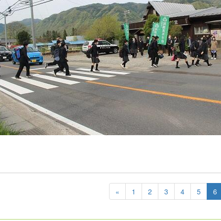
«
1
2
3
4
5
6