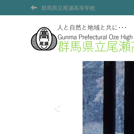
群馬県立尾瀬高等学校
p
r
e
v
i
o
u
s