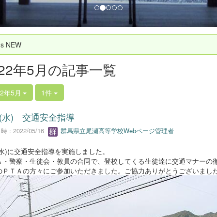
`s NEW
022年5月の記事一覧
22年5月
1件
11(水) 交通安全指導
 : 2022/05/16
群馬県立尾瀬高等学校Webページ管理者
1(水)に交通安全指導を実施しました。
Ａ・警察・生徒会・教員の合同で、登校してくる生徒達に交通マナーの
のＰＴＡの方々にご参加いただきました。ご協力ありがとうございまし