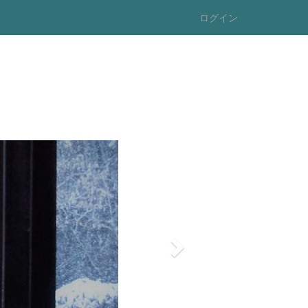
ログイン
n
e
x
t