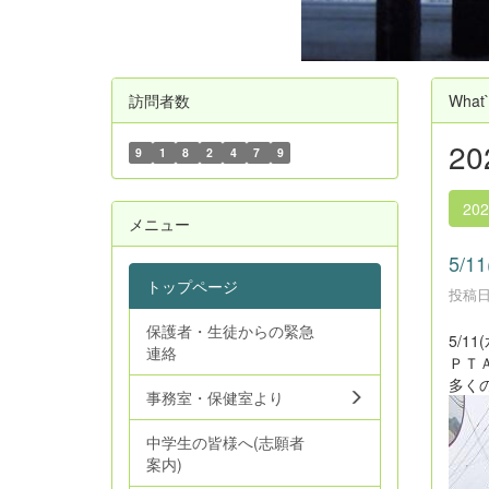
訪問者数
What
2
9
1
8
2
4
7
9
20
メニュー
5/
トップページ
投稿日時
保護者・生徒からの緊急
5/1
連絡
ＰＴ
多く
事務室・保健室より
中学生の皆様へ(志願者
案内)