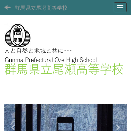
群馬県立尾瀬高等学校
Toggl
p
n
r
e
e
x
v
t
i
o