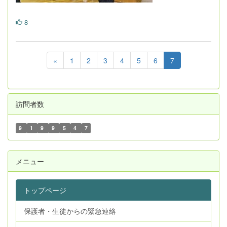
8
«
1
2
3
4
5
6
7
訪問者数
9
1
9
9
5
4
7
メニュー
トップページ
保護者・生徒からの緊急連絡