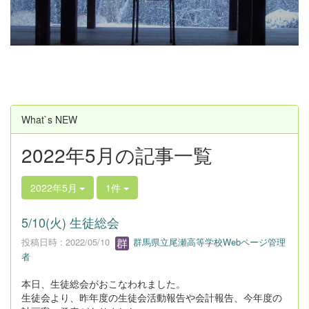
u
s
What`s NEW
2022年5月の記事一覧
2022年5月
1件
5/10(火) 生徒総会
投稿日時 : 2022/05/10
群馬県立尾瀬高等学校Webページ管理
者
本日、生徒総会がおこなわれました。
生徒会より、昨年度の生徒会活動報告や会計報告、今年度の