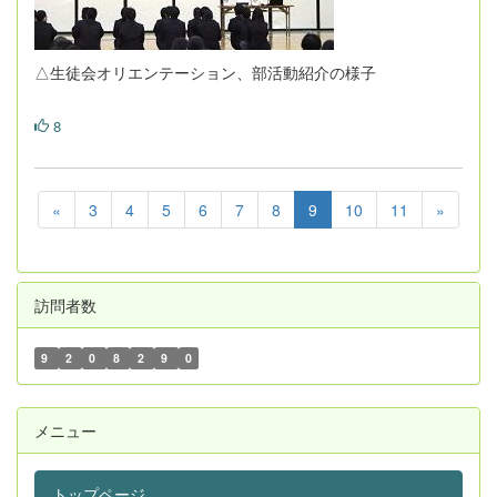
△生徒会オリエンテーション、部活動紹介の様子
8
«
3
4
5
6
7
8
9
10
11
»
訪問者数
9
2
0
8
2
9
0
メニュー
トップページ