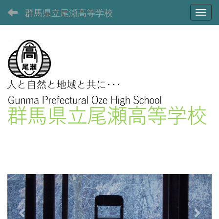
群馬県立尾瀬高等学校
Toggl
p
n
r
e
e
x
v
t
i
o