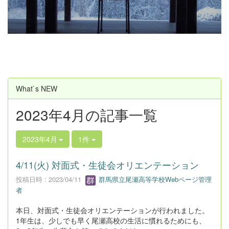
u
s
What`s NEW
2023年4月の記事一覧
2023年4月
1件
4/11(火) 対面式・生徒会オリエンテーション
投稿日時 : 2023/04/11
群馬県立尾瀬高等学校Webページ管理
者
本日、対面式・生徒会オリエンテーションが行われました。
1年生は、少しでも早く尾瀬高校の生活に慣れるためにも、