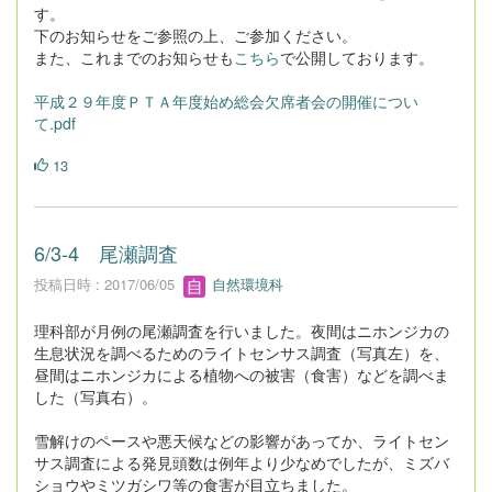
す。
下のお知らせをご参照の上、ご参加ください。
また、これまでのお知らせも
こちら
で公開しております。
平成２９年度ＰＴＡ年度始め総会欠席者会の開催につい
て.pdf
13
6/3-4 尾瀬調査
投稿日時 : 2017/06/05
自然環境科
理科部が月例の尾瀬調査を行いました。夜間はニホンジカの
生息状況を調べるためのライトセンサス調査（写真左）を、
昼間はニホンジカによる植物への被害（食害）などを調べま
した（写真右）。
雪解けのペースや悪天候などの影響があってか、ライトセン
サス調査による発見頭数は例年より少なめでしたが、ミズバ
ショウやミツガシワ等の食害が目立ちました。