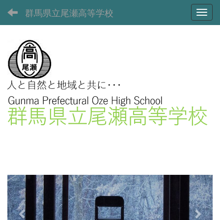
群馬県立尾瀬高等学校
Toggl
p
n
r
e
e
x
v
t
i
o