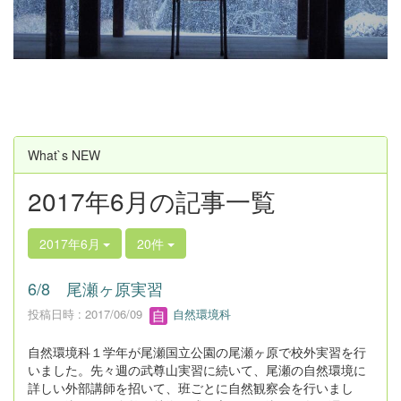
u
s
What`s NEW
2017年6月の記事一覧
2017年6月
20件
6/8 尾瀬ヶ原実習
投稿日時 : 2017/06/09
自然環境科
自然環境科１学年が尾瀬国立公園の尾瀬ヶ原で校外実習を行
いました。先々週の武尊山実習に続いて、尾瀬の自然環境に
詳しい外部講師を招いて、班ごとに自然観察会を行いまし