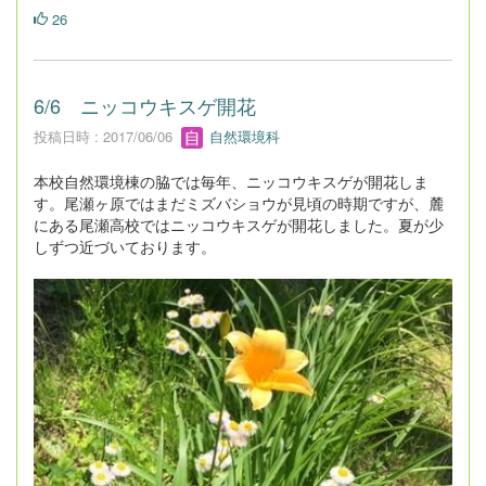
26
6/6 ニッコウキスゲ開花
投稿日時 : 2017/06/06
自然環境科
本校自然環境棟の脇では毎年、ニッコウキスゲが開花しま
す。尾瀬ヶ原ではまだミズバショウが見頃の時期ですが、麓
にある尾瀬高校ではニッコウキスゲが開花しました。夏が少
しずつ近づいております。