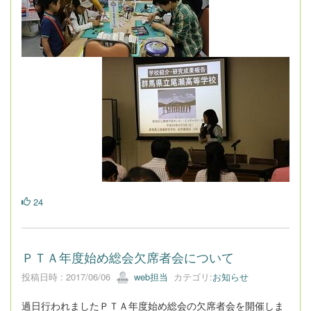
24
ＰＴＡ年度始め総会欠席者会について
投稿日時 : 2017/06/06
web担当
カテゴリ:
お知らせ
過日行われましたＰＴＡ年度始め総会の欠席者会を開催しま