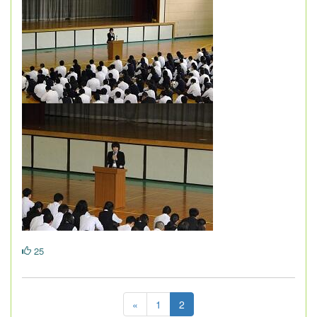
25
«
1
2