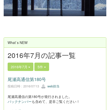
u
s
What`s NEW
2016年7月の記事一覧
2016年7月
5件
尾瀬高通信第180号
投稿日時 : 2016/07/13
web担当
尾瀬高通信の第180号が発行されました。
バックナンバー
も含めて、是非ご覧ください！