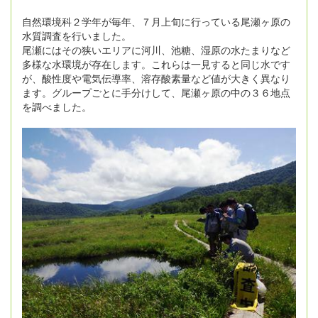
自然環境科２学年が毎年、７月上旬に行っている尾瀬ヶ原の
水質調査を行いました。
尾瀬にはその狭いエリアに河川、池糖、湿原の水たまりなど
多様な水環境が存在します。これらは一見すると同じ水です
が、酸性度や電気伝導率、溶存酸素量など値が大きく異なり
ます。グループごとに手分けして、尾瀬ヶ原の中の３６地点
を調べました。