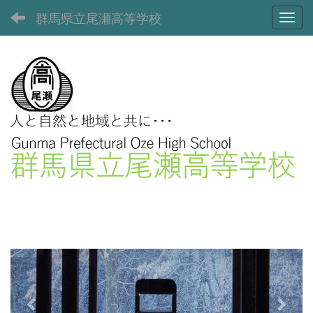
群馬県立尾瀬高等学校
Toggl
p
n
r
e
e
x
v
t
i
o