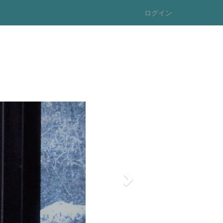
ログイン
n
e
x
t