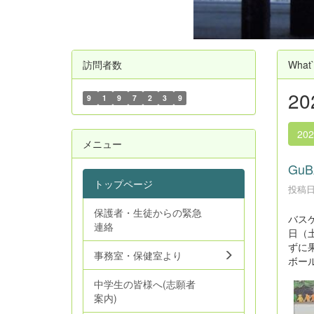
訪問者数
What
2
9
1
9
7
2
3
9
20
メニュー
Gu
トップページ
投稿日時
保護者・生徒からの緊急
バス
連絡
日（
ずに
事務室・保健室より
ボー
中学生の皆様へ(志願者
案内)