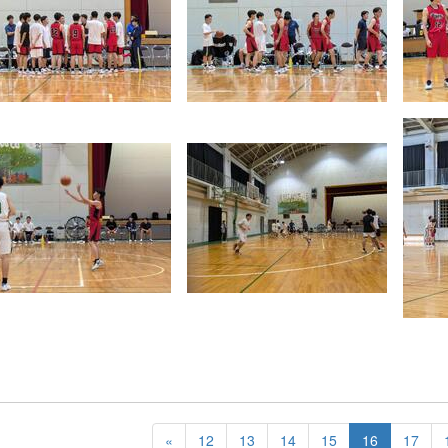
«
12
13
14
15
16
17