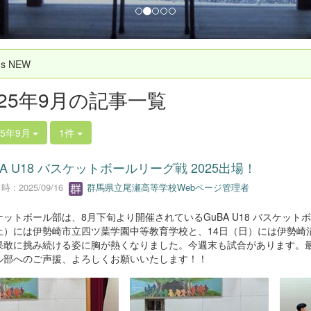
`s NEW
025年9月の記事一覧
25年9月
1件
BA U18 バスケットボールリーグ戦 2025出場！
 : 2025/09/16
群馬県立尾瀬高等学校Webページ管理者
ケットボール部は、8月下旬より開催されているGuBA U18 バスケット
土）には伊勢崎市立四ツ葉学園中等教育学校と、14日（日）には伊勢崎
果敢に挑み続ける姿に胸が熱くなりました。今週末も試合があります。
ル部へのご声援、よろしくお願いいたします！！