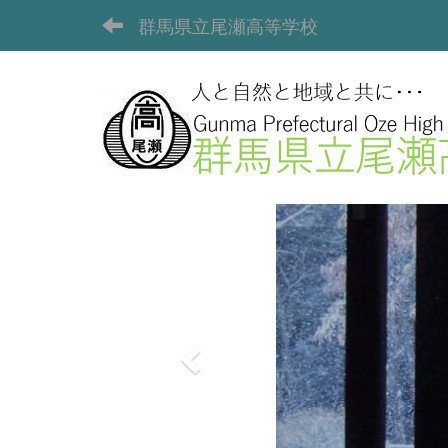
群馬県立尾瀬高等学校
p
r
e
v
i
o
u
s