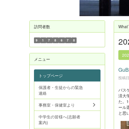
訪問者数
What
2
9
1
7
8
6
7
8
20
メニュー
Gu
トップページ
投稿日時
保護者・生徒からの緊急
バス
連絡
済大
た。
事務室・保健室より
ール
と思
中学生の皆様へ(志願者
案内)