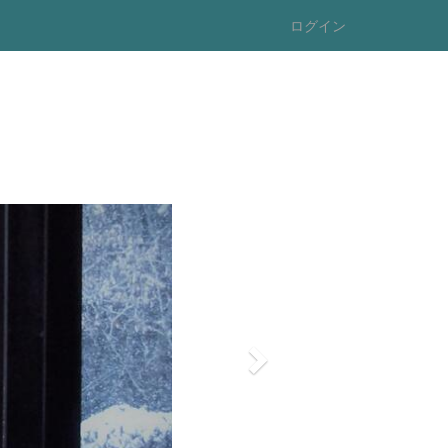
ログイン
n
e
x
t