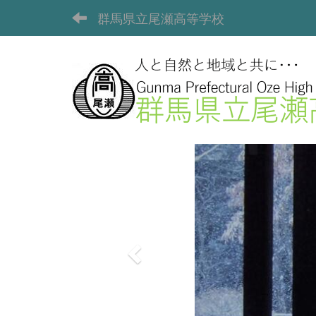
群馬県立尾瀬高等学校
p
r
e
v
i
o
u
s