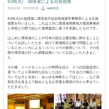
5/28(火) 環境省による出前授業
投稿日時 : 2019/05/29
web担当
5/28(火)の放課後に環境省片品自然保護官事務所による出前
授業を行いました。これは２月に環境省関東地方環境事務所
と本校との間で結んだ連携協定に基づき実施したものです。
はじめに環境省のことや日本の国立公園全般に関することに
ついてお話しいただき、続けて尾瀬国立公園で問題となって
いるニホンジカによるミズバショウの食害について、その生
態や環境省が行った調査結果についてお話しいただきまし
た。
その後、トークセッションの時間を設け、２つの話題提供に
基づいてより具体的な話をしたほか、「できるだけ幅広くい
ろいろな方と出会い、あらゆる体験をしてほしい。」など高
校生活を送る上で励みとなるお言葉を職員の方から寄せてい
ただきました。