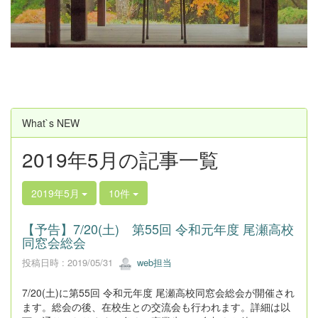
u
s
What`s NEW
2019年5月の記事一覧
2019年5月
10件
【予告】7/20(土) 第55回 令和元年度 尾瀬高校
同窓会総会
投稿日時 : 2019/05/31
web担当
7/20(土)に第55回 令和元年度 尾瀬高校同窓会総会が開催され
ます。総会の後、在校生との交流会も行われます。詳細は以