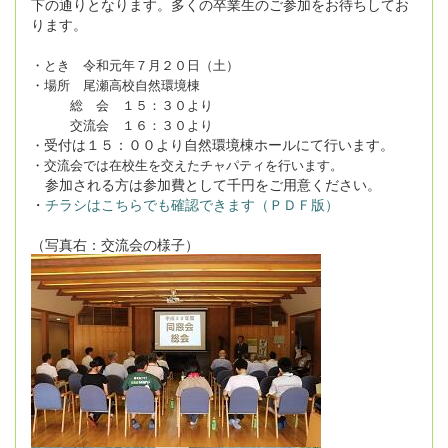
下の通りとなります。多くの卒業生のご参加をお待ちしてお
ります。
・とき 令和元年７月２０日（土）
・場所 尾瀬高校自然環境棟
総 会 １５：３０より
交流会 １６：３０より
受付は１５：００より自然環境棟ホールにて行います。
・
・交流会では在校生を交えたチャパティを行います。
参加される方は参加費として千円をご用意ください。
・
チラシはこちらでも確認できます（ＰＤＦ版）
（写真右：交流会の様子）