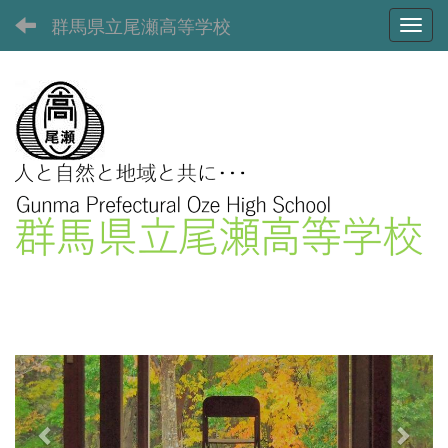
群馬県立尾瀬高等学校
Toggl
p
n
r
e
e
x
v
t
i
o