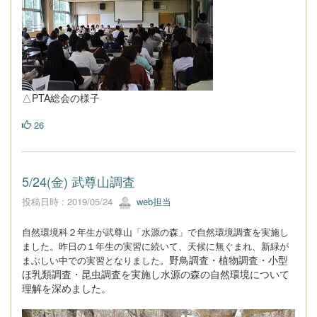
△PTA総会の様子
26
5/24(金) 武尊山調査
投稿日時 : 2019/05/24
web担当
自然環境科２年生が武尊山「水源の森」で自然環境調査を実施し
ました。昨日の１年生の実習に続いて、天候に無ぐまれ、新緑が
野鳥調査・植物調査・小型
まぶしい中での実習となりました。
ほ乳類調査・昆虫調査を実施し水源の森の自然環境について
理解を深めました。