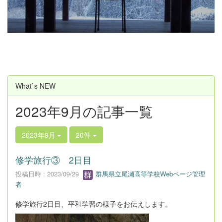
u
s
What`s NEW
2023年9月の記事一覧
2023年9月
20件
修学旅行③ 2日目
投稿日時 : 2023/09/29
群馬県立尾瀬高等学校Webページ管理
者
修学旅行2日目、平和学習の様子をお伝えします。