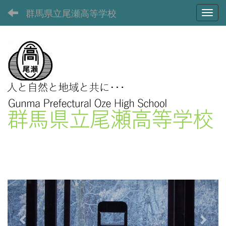
群馬県立尾瀬高等学校
Toggl
p
n
r
e
e
x
v
t
i
o