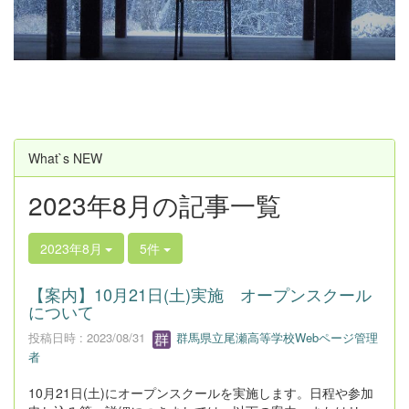
u
s
What`s NEW
2023年8月の記事一覧
2023年8月
5件
【案内】10月21日(土)実施 オープンスクール
について
投稿日時 : 2023/08/31
群馬県立尾瀬高等学校Webページ管理
者
10月21日(土)にオープンスクールを実施します。日程や参加