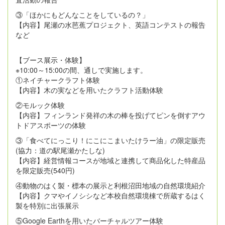
③「ほかにもどんなことをしているの？」
【内容】尾瀬の水芭蕉プロジェクト、英語コンテストの報告
など
【ブース展示・体験】
※10:00～15:00の間、通しで実施します。
①ネイチャークラフト体験
【内容】木の実などを用いたクラフト活動体験
②モルック体験
【内容】フィンランド発祥の木の棒を投げてピンを倒すアウ
トドアスポーツの体験
③「食べてにっこり！にこにこまいたけラー油」の限定販売
(協力：道の駅尾瀬かたしな)
【内容】経営情報コースが地域と連携して商品化した特産品
を限定販売(540円)
④動物のはく製・標本の展示と利根沼田地域の自然環境紹介
【内容】クマやイノシシなど本校自然環境棟で所蔵するはく
製を特別に出張展示
⑤Google Earthを用いたバーチャルツアー体験