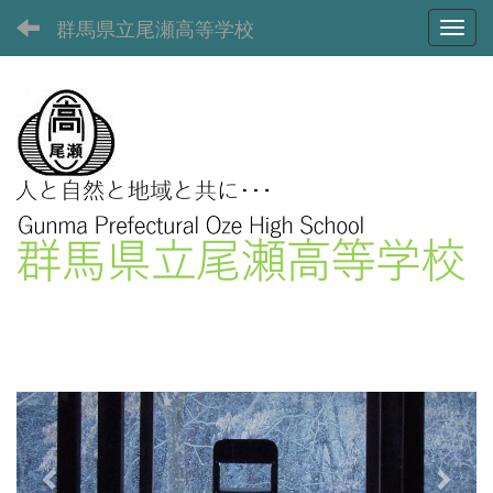
群馬県立尾瀬高等学校
Toggl
p
n
r
e
e
x
v
t
i
o