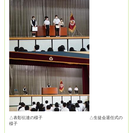
△表彰伝達の様子 △生徒会退任式の
様子