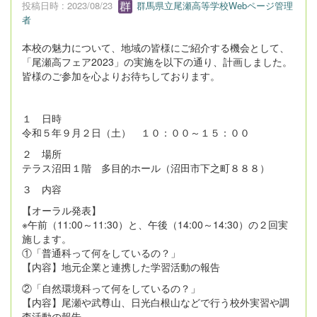
投稿日時 : 2023/08/23
群馬県立尾瀬高等学校Webページ管理
者
本校の魅力について、地域の皆様にご紹介する機会として、
「尾瀬高フェア2023」の実施を以下の通り、計画しました。
皆様のご参加を心よりお待ちしております。
１ 日時
令和５年９月２日（土） １０：００～１５：００
２ 場所
テラス沼田１階 多目的ホール（沼田市下之町８８８）
３ 内容
【オーラル発表】
※午前（11:00～11:30）と、午後（14:00～14:30）の２回実
施します。
①「普通科って何をしているの？」
【内容】地元企業と連携した学習活動の報告
②「自然環境科って何をしているの？」
【内容】尾瀬や武尊山、日光白根山などで行う校外実習や調
査活動の報告