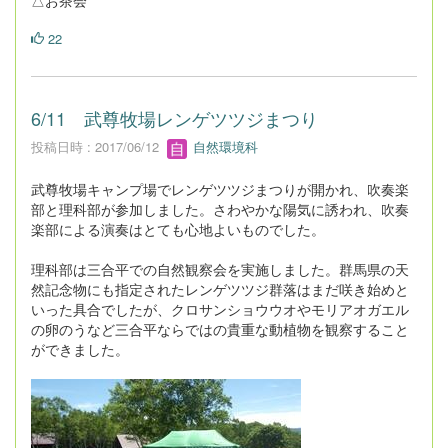
△お茶会
22
6/11 武尊牧場レンゲツツジまつり
投稿日時 : 2017/06/12
自然環境科
武尊牧場キャンプ場でレンゲツツジまつりが開かれ、吹奏楽
部と理科部が参加しました。さわやかな陽気に誘われ、吹奏
楽部による演奏はとても心地よいものでした。
理科部は三合平での自然観察会を実施しました。群馬県の天
然記念物にも指定されたレンゲツツジ群落はまだ咲き始めと
いった具合でしたが、クロサンショウウオやモリアオガエル
の卵のうなど三合平ならではの貴重な動植物を観察すること
ができました。