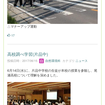
△マナーアップ運動
17
高校調べ学習(片品中)
投稿日時 : 2017/06/15
自然環境科
カテゴリ:
ニュース
6月14日(水)に、片品中学校の生徒が本校の授業を参観し、尾
瀬高校について理解を深めました。