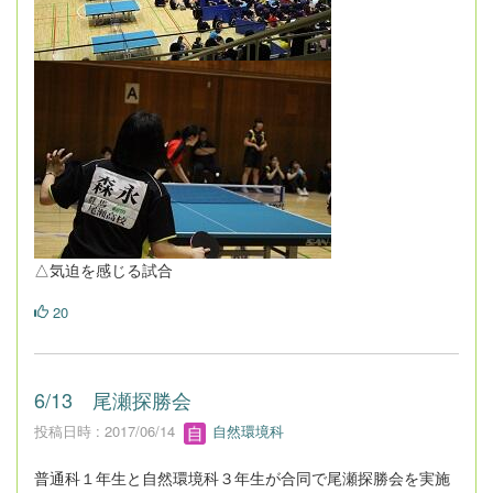
△気迫を感じる試合
20
6/13 尾瀬探勝会
投稿日時 : 2017/06/14
自然環境科
普通科１年生と自然環境科３年生が合同で尾瀬探勝会を実施