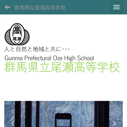
群馬県立尾瀬高等学校
Toggl
p
n
r
e
e
x
v
t
i
o