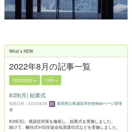
u
s
What`s NEW
2022年8月の記事一覧
2022年8月
10件
8/29(月) 始業式
投稿日時 : 2022/08/29
群馬県立尾瀬高等学校Webページ管理
者
8/29(月)、感染症対策を徹底し、始業式を実施しました。
続けて、離任式や旧生徒会役員退任式などを実施しました。