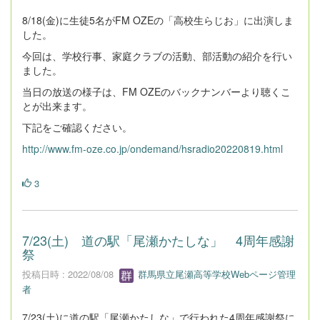
8/18(金)に生徒5名がFM OZEの「高校生らじお」に出演しま
した。
今回は、学校行事、家庭クラブの活動、部活動の紹介を行い
ました。
当日の放送の様子は、FM OZEのバックナンバーより聴くこ
とが出来ます。
下記をご確認ください。
http://www.fm-oze.co.jp/ondemand/hsradio20220819.html
3
7/23(土) 道の駅「尾瀬かたしな」 4周年感謝
祭
投稿日時 : 2022/08/08
群馬県立尾瀬高等学校Webページ管理
者
7/23(土)に道の駅「尾瀬かたしな」で行われた4周年感謝祭に