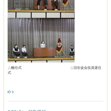
△離任式 △旧生徒会役員退任
式
5