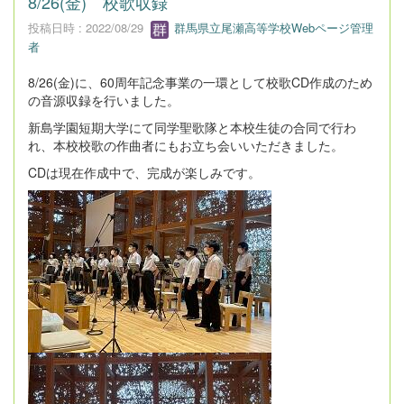
8/26(金) 校歌収録
投稿日時 : 2022/08/29
群馬県立尾瀬高等学校Webページ管理
者
8/26(金)に、60周年記念事業の一環として校歌CD作成のため
の音源収録を行いました。
新島学園短期大学にて同学聖歌隊と本校生徒の合同で行わ
れ、本校校歌の作曲者にもお立ち会いいただきました。
CDは現在作成中で、完成が楽しみです。