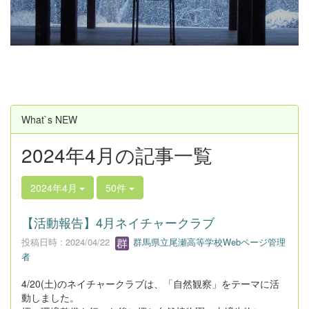
u
s
What`s NEW
2024年4月の記事一覧
2024年4月
50件
【活動報告】4月ネイチャークラブ
投稿日時 : 2024/04/22
群馬県立尾瀬高等学校Webページ管理
者
4/20(土)のネイチャークラブは、「自然観察」をテーマに活
動しました。