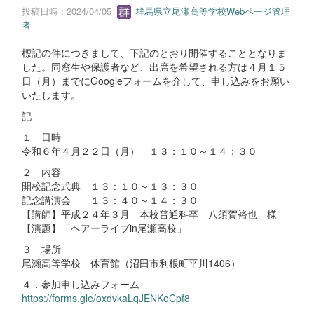
投稿日時 : 2024/04/05
群馬県立尾瀬高等学校Webページ管理
者
標記の件につきまして、下記のとおり開催することとなりま
した。同窓生や保護者など、出席を希望される方は４月１５
日（月）までにGoogleフォームを介して、申し込みをお願い
いたします。
記
１ 日時
令和６年４月２２日（月） １３：１０～１４：３０
２ 内容
開校記念式典 １３：１０～１３：３０
記念講演会 １３：４０～１４：３０
【講師】平成２４年３月 本校普通科卒 八須賀裕也 様
【演題】「ヘアーライブin尾瀬高校」
３ 場所
尾瀬高等学校 体育館（沼田市利根町平川1406）
４．参加申し込みフォーム
https://forms.gle/oxdvkaLqJENKoCpf8