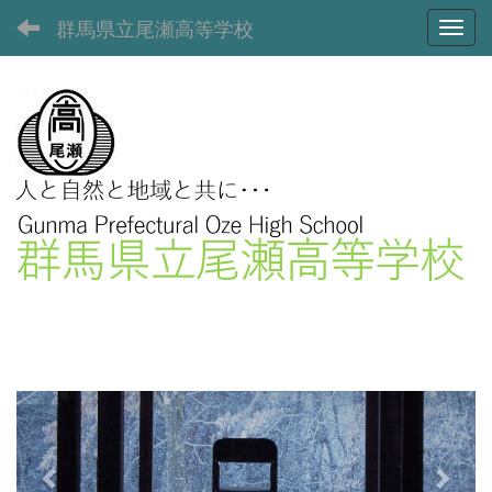
群馬県立尾瀬高等学校
Toggl
p
n
r
e
e
x
v
t
i
o