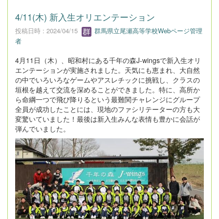
4/11(木) 新入生オリエンテーション
投稿日時 : 2024/04/15
群馬県立尾瀬高等学校Webページ管理
者
4月11日（木）、昭和村にある千年の森J-wingsで新入生オリ
エンテーションが実施されました。天気にも恵まれ、大自然
の中でいろいろなゲームやアスレチックに挑戦し、クラスの
垣根を越えて交流を深めることができました。特に、高所か
ら命綱一つで飛び降りるという最難関チャレンジにグループ
全員が成功したことには、現地のファシリテーターの方も大
変驚いていました！最後は新入生みんな表情も豊かに会話が
弾んでいました。