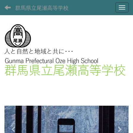
群馬県立尾瀬高等学校
Toggl
p
n
r
e
e
x
v
t
i
o