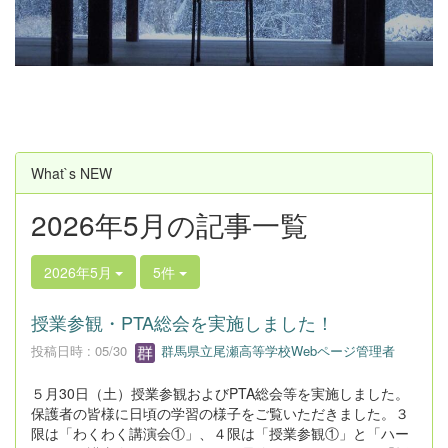
u
s
What`s NEW
2026年5月の記事一覧
2026年5月
5件
授業参観・PTA総会を実施しました！
投稿日時 : 05/30
群馬県立尾瀬高等学校Webページ管理者
５月30日（土）授業参観およびPTA総会等を実施しました。
保護者の皆様に日頃の学習の様子をご覧いただきました。３
限は「わくわく講演会①」、４限は「授業参観①」と「ハー