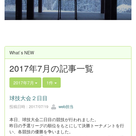
u
s
What`s NEW
2017年7月の記事一覧
2017年7月
1件
球技大会２日目
投稿日時 : 2017/07/19
web担当
本日、球技大会二日目の競技が行われました。
昨日の予選リーグの順位をもとにして決勝トーナメントを行
い、各競技の優勝を争いました。