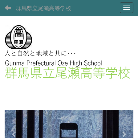
群馬県立尾瀬高等学校
Toggl
p
n
r
e
e
x
v
t
i
o