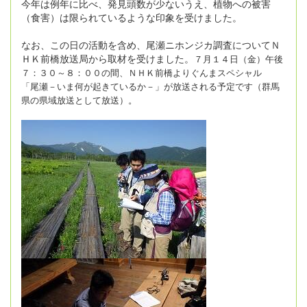
今年は例年に比べ、発見頭数が少ないうえ、植物への被害
（食害）は限られているような印象を受けました。
なお、この日の活動を含め、尾瀬ニホンジカ調査についてＮ
ＨＫ前橋放送局から取材を受けました。
７月１４日（金）午後
７：３０～８：００の間、ＮＨＫ前橋より
ぐんまスペシャル
「尾瀬－いま何が起きているか－」が放送される予定です（群馬
県の県域放送として放送）。