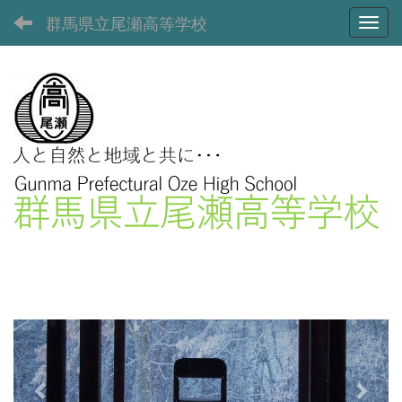
群馬県立尾瀬高等学校
Toggl
p
n
r
e
e
x
v
t
i
o