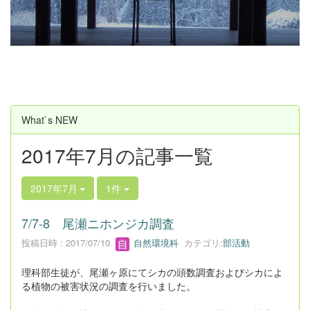
u
s
What`s NEW
2017年7月の記事一覧
2017年7月
1件
7/7-8 尾瀬ニホンジカ調査
投稿日時 : 2017/07/10
自然環境科
カテゴリ:
部活動
理科部生徒が、尾瀬ヶ原にてシカの頭数調査およびシカによ
る植物の被害状況の調査を行いました。