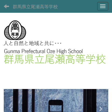
群馬県立尾瀬高等学校
Toggl
p
n
r
e
e
x
v
t
i
o