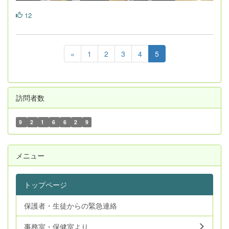
12
«
1
2
3
4
5
訪問者数
9
2
1
6
6
2
9
メニュー
トップページ
保護者・生徒からの緊急連絡
事務室・保健室より