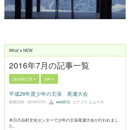
u
s
What`s NEW
2016年7月の記事一覧
2016年7月
5件
平成28年度少年の主張 尾瀬大会
投稿日時 : 2016/07/01
web担当
カテゴリ:
ニュース
本日片品村文化センターで少年の主張尾瀬大会が行われまし
た。