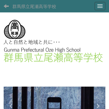
群馬県立尾瀬高等学校
Toggl
p
n
r
e
e
x
v
t
i
o