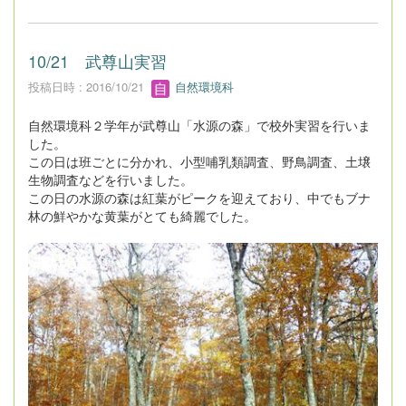
10/21 武尊山実習
投稿日時 : 2016/10/21
自然環境科
自然環境科２学年が武尊山「水源の森」で校外実習を行いま
した。
この日は班ごとに分かれ、小型哺乳類調査、野鳥調査、土壌
生物調査などを行いました。
この日の水源の森は紅葉がピークを迎えており、中でもブナ
林の鮮やかな黄葉がとても綺麗でした。