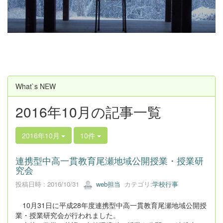
u
s
What`s NEW
2016年10月の記事一覧
2016年10月
10件
連携型中高一貫教育尾瀬地域公開授業・授業研
究会
投稿日時 : 2016/10/31
web担当
カテゴリ:
学校行事
10月31日に平成28年度連携型中高一貫教育尾瀬地域公開授
業・授業研究会が行われました。