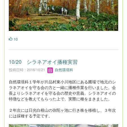
10
10/20 シラネアオイ播種実習
投稿日時 : 2016/10/21
自然環境科
自然環境科１学年が片品村東小川地区にある圃場で地元のシ
ラネアオイを守る会の方と一緒に播種作業を行いました。会
長よりシラネアオイを守る会の歴史や意義、シラネアオイの
特徴などを教えてもらった上で、実際に種をまきました。
２年次には日光白根山の弥陀ヶ池に行き株を移植し、３年次
には採種する予定です。