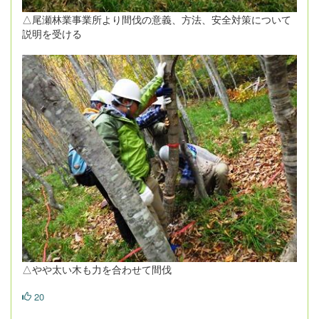
△尾瀬林業事業所より間伐の意義、方法、安全対策について
説明を受ける
△やや太い木も力を合わせて間伐
20