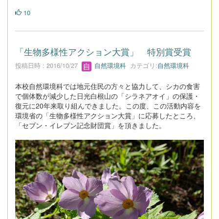
10
「生物多様性アクション大賞」 特別賞受賞
投稿日時 : 2016/10/27
自然環境科
カテゴリ:
自然環境科
本校自然環境科では地元住民の方々と協力して、シカの食害
で個体数が減少した日光白根山の「シラネアオイ」の保護・
復元に20年来取り組んできました。この度、この活動内容を
環境省の「生物多様性アクション大賞」に応募したところ、
「セブン・イレブン記念財団賞」を頂きました。