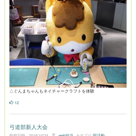
△ぐんまちゃんもネイチャークラフトを体験
12
弓道部新人大会
投稿日時 : 2016/10/24
web担当
カテゴリ:
部活動