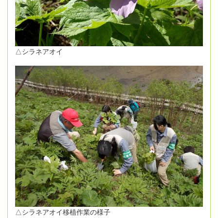
△シラネアオイ
△シラネアオイ移植作業の様子