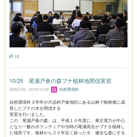
12
10/25 尾瀬戸倉の森ブナ植林地間伐実習
投稿日時 : 2016/10/28
自然環境科
自然環境科３学年が片品村戸倉地区にある山林で植林後に成
長したブナの木を間伐する
実習を行いました。
この「尾瀬戸倉の森」は、平成１０年度に、東京電力が中心
となり一般のボランティアや当時の尾瀬高生がブナを植林し
た場所です。植林から２０年近く経った今、健全な森にする