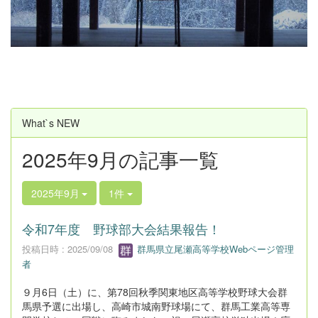
u
s
What`s NEW
2025年9月の記事一覧
2025年9月
1件
令和7年度 野球部大会結果報告！
投稿日時 : 2025/09/08
群馬県立尾瀬高等学校Webページ管理
者
９月6日（土）に、第78回秋季関東地区高等学校野球大会群
馬県予選に出場し、高崎市城南野球場にて、群馬工業高等専