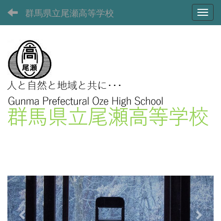
群馬県立尾瀬高等学校
Toggl
p
n
r
e
e
x
v
t
i
o